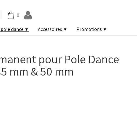
0
 pole dance
Accessoires
Promotions
▼
▼
▼
manent pour Pole Dance
 45 mm & 50 mm