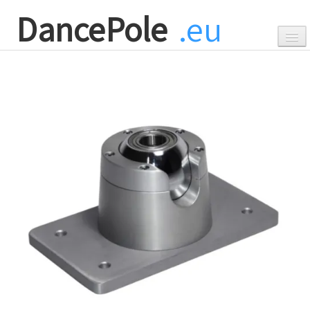
DancePole
.eu
0
Accueil
Barre de pole dance
▼
Accessoires
▼
Promotions
▼