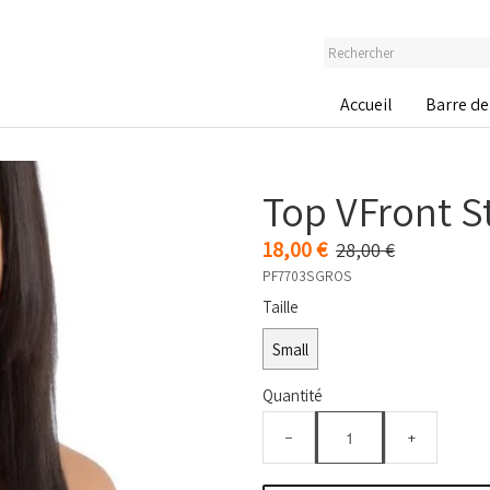
Accueil
Barre de
Top VFront St
18,00 €
28,00 €
PF7703SGROS
Taille
Small
Quantité
−
+