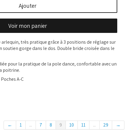
Ajouter
Voir mon panier
arlequin, très pratique grâce à 3 positions de réglage sur
 soutien gorge dans le dos. Double bride croisée dans le
ée pour la pratique de la pole dance, confortable avec un
 poitrine.
- Poches A-C
←
1
...
7
8
9
10
11
...
29
→