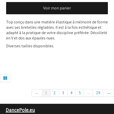
Voir mon panier
Top conçu dans une matière élastique à mémoire de forme
avec ses bretelles réglables. Il est à la fois esthétique et
adapté à la pratique de votre discipline préférée. Décolleté
en V et dos aux épaules nues.
Diverses tailles disponibles.
←
1
2
3
4
5
...
29
→
DancePole.eu