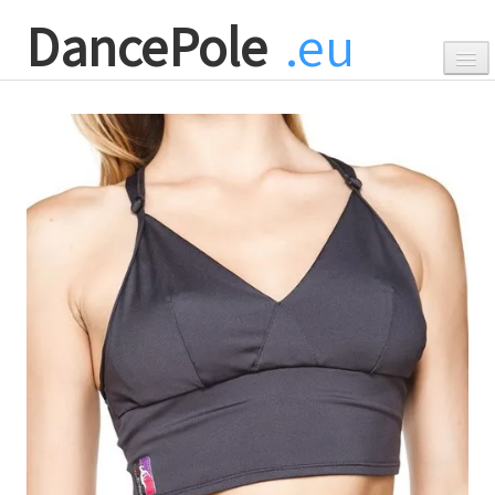
DancePole
.eu
0
Accueil
Barre de pole dance
▼
Accessoires
▼
Promotions
▼