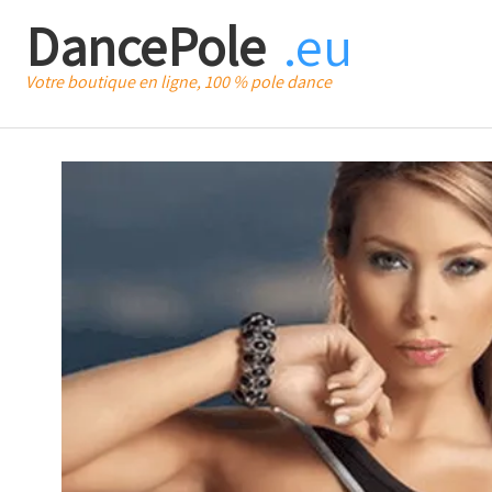
DancePole
.eu
Votre boutique en ligne, 100 % pole dance