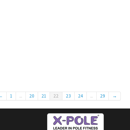
←
1
...
20
21
22
23
24
...
29
→