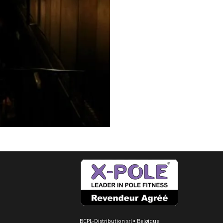
•
BCPL-Distribution srl
Belgique