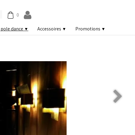
0
 pole dance
Accessoires
Promotions
▼
▼
▼