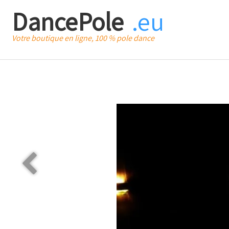
DancePole
.eu
Votre boutique en ligne, 100 % pole dance